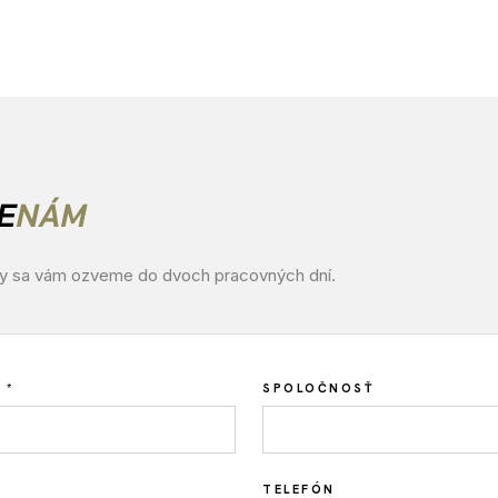
TE
NÁM
my sa vám ozveme do dvoch pracovných dní.
 *
SPOLOČNOSŤ
TELEFÓN