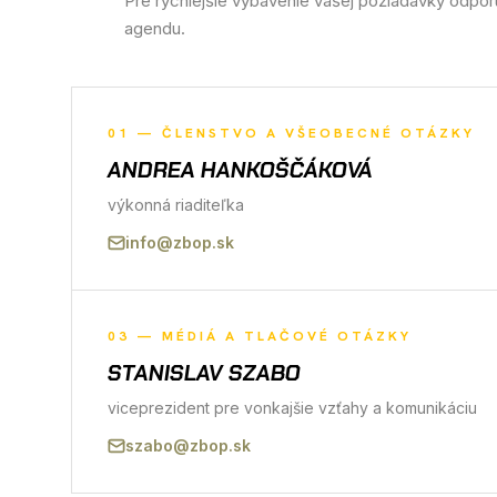
Pre rýchlejšie vybavenie vašej požiadavky odpo
agendu.
01
—
ČLENSTVO A VŠEOBECNÉ OTÁZKY
ANDREA HANKOŠČÁKOVÁ
výkonná riaditeľka
info@zbop.sk
03
—
MÉDIÁ A TLAČOVÉ OTÁZKY
STANISLAV SZABO
viceprezident pre vonkajšie vzťahy a komunikáciu
szabo@zbop.sk