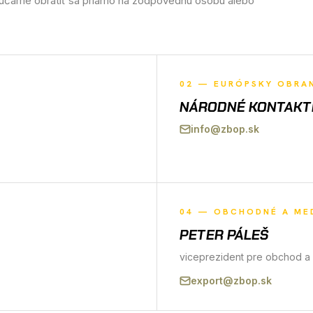
rúčame obrátiť sa priamo na zodpovednú osobu alebo
02
—
EURÓPSKY OBRAN
NÁRODNÉ KONTAKTN
info@zbop.sk
04
—
OBCHODNÉ A MED
PETER PÁLEŠ
viceprezident pre obchod a
export@zbop.sk